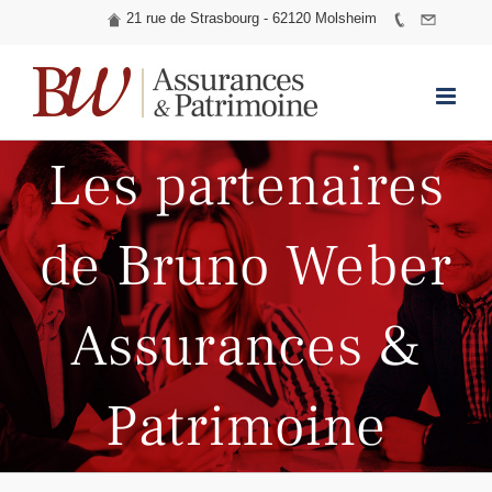
21 rue de Strasbourg - 62120 Molsheim
Skip
to
content
Les partenaires
de Bruno Weber
Assurances &
Patrimoine