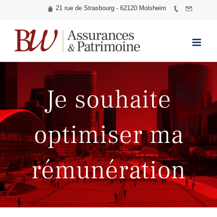
21 rue de Strasbourg - 62120 Molsheim
Skip
to
content
Je souhaite
optimiser ma
rémunération