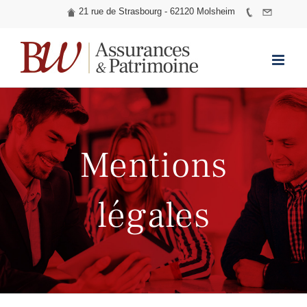
21 rue de Strasbourg - 62120 Molsheim
Skip
to
content
Mentions
légales